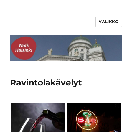
VALIKKO
WalkHelsinki
Ravintolakävelyt