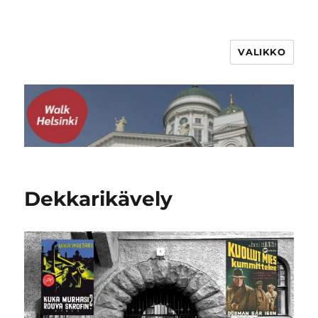
VALIKKO
WalkHelsinki
Dekkarikävely