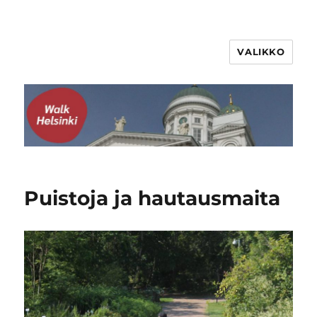
VALIKKO
WalkHelsinki
Puistoja ja hautausmaita