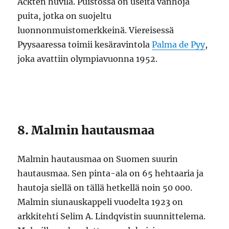
Acktén huvila. Puistossa on useita vanhoja
puita, jotka on suojeltu
luonnonmuistomerkkeinä. Viereisessä
Pyysaaressa toimii kesäravintola
Palma de Pyy
,
joka avattiin olympiavuonna 1952.
8. Malmin hautausmaa
Malmin hautausmaa on Suomen suurin
hautausmaa. Sen pinta-ala on 65 hehtaaria ja
hautoja siellä on tällä hetkellä noin 50 000.
Malmin siunauskappeli vuodelta 1923 on
arkkitehti Selim A. Lindqvistin suunnittelema.