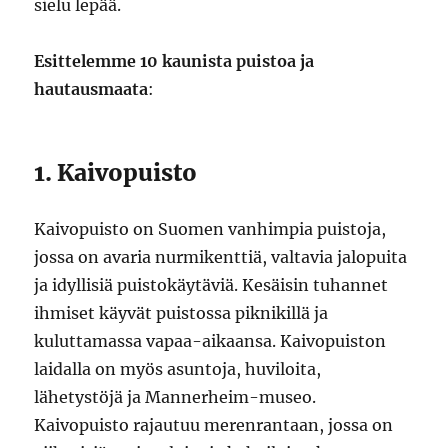
sielu lepää.
Esittelemme 10 kaunista puistoa ja
hautausmaata
:
1. Kaivopuisto
Kaivopuisto on Suomen vanhimpia puistoja,
jossa on avaria nurmikenttiä, valtavia jalopuita
ja idyllisiä puistokäytäviä. Kesäisin tuhannet
ihmiset käyvät puistossa piknikillä ja
kuluttamassa vapaa-aikaansa. Kaivopuiston
laidalla on myös asuntoja, huviloita,
lähetystöjä ja Mannerheim-museo.
Kaivopuisto rajautuu merenrantaan, jossa on