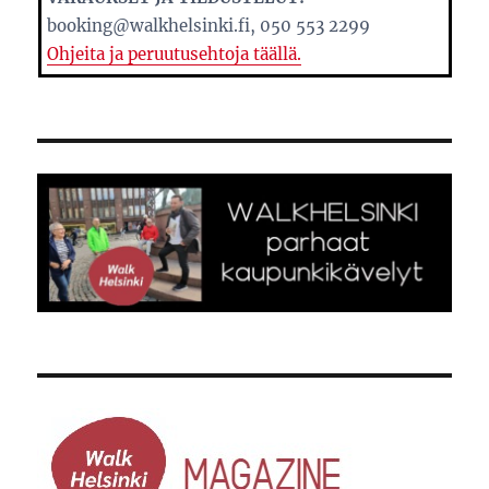
booking@walkhelsinki.fi, 050 553 2299
Ohjeita ja peruutusehtoja täällä.