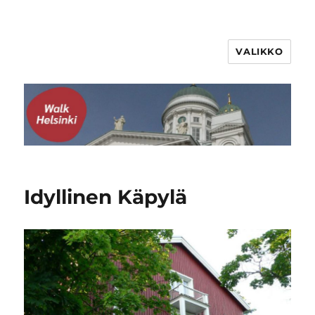
VALIKKO
WalkHelsinki
Idyllinen Käpylä