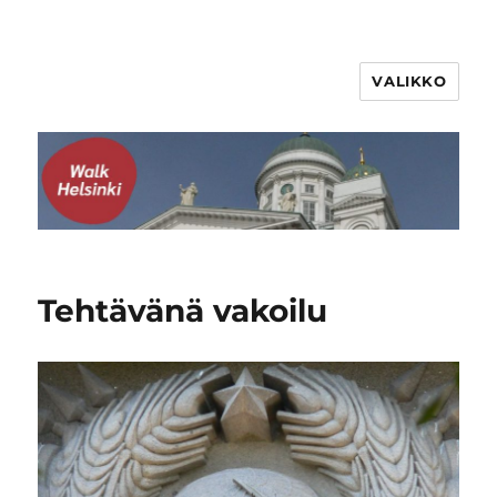
VALIKKO
WalkHelsinki
Tehtävänä vakoilu