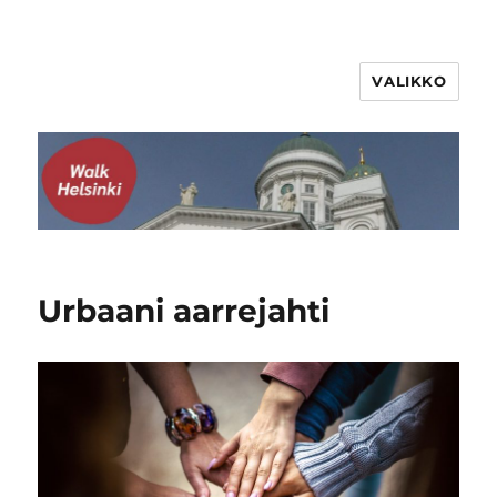
VALIKKO
WalkHelsinki
Urbaani aarrejahti