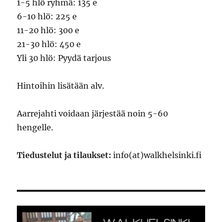
1-5 hlö ryhmä: 135 e
6-10 hlö: 225 e
11-20 hlö: 300 e
21-30 hlö: 450 e
Yli 30 hlö: Pyydä tarjous
Hintoihin lisätään alv.
Aarrejahti voidaan järjestää noin 5-60
hengelle.
Tiedustelut ja tilaukset:
info(at)walkhelsinki.fi