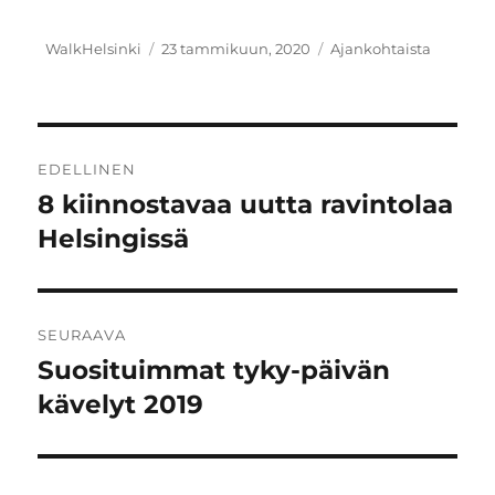
Kirjoittaja
Julkaistu
Kategoriat
WalkHelsinki
23 tammikuun, 2020
Ajankohtaista
Artikkelien
EDELLINEN
selaus
8 kiinnostavaa uutta ravintolaa
Edellinen
artikkeli:
Helsingissä
SEURAAVA
Suosituimmat tyky-päivän
Seuraava
artikkeli:
kävelyt 2019