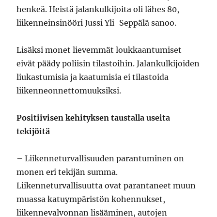
henkeä. Heistä jalankulkijoita oli lähes 80,
liikenneinsinööri Jussi Yli-Seppälä sanoo.
Lisäksi monet lievemmät loukkaantumiset
eivät päädy poliisin tilastoihin. Jalankulkijoiden
liukastumisia ja kaatumisia ei tilastoida
liikenneonnettomuuksiksi.
Positiivisen kehityksen taustalla useita
tekijöitä
– Liikenneturvallisuuden parantuminen on
monen eri tekijän summa.
Liikenneturvallisuutta ovat parantaneet muun
muassa katuympäristön kohennukset,
liikennevalvonnan lisääminen, autojen