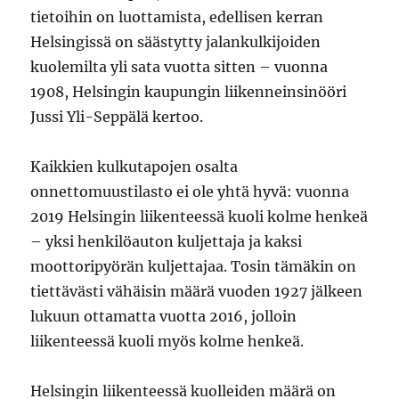
tietoihin on luottamista, edellisen kerran
Helsingissä on säästytty jalankulkijoiden
kuolemilta yli sata vuotta sitten – vuonna
1908, Helsingin kaupungin liikenneinsinööri
Jussi Yli-Seppälä kertoo.
Kaikkien kulkutapojen osalta
onnettomuustilasto ei ole yhtä hyvä: vuonna
2019 Helsingin liikenteessä kuoli kolme henkeä
– yksi henkilöauton kuljettaja ja kaksi
moottoripyörän kuljettajaa. Tosin tämäkin on
tiettävästi vähäisin määrä vuoden 1927 jälkeen
lukuun ottamatta vuotta 2016, jolloin
liikenteessä kuoli myös kolme henkeä.
Helsingin liikenteessä kuolleiden määrä on