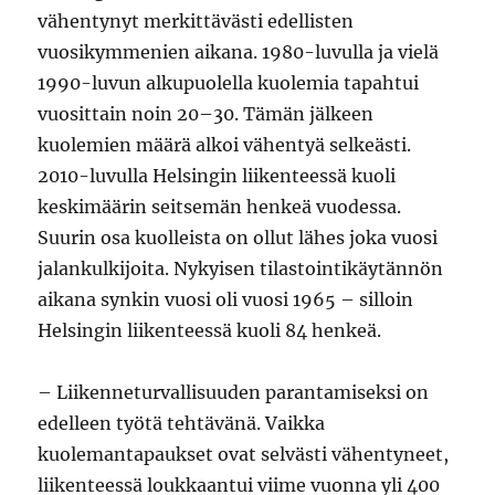
vähentynyt merkittävästi edellisten
vuosikymmenien aikana. 1980-luvulla ja vielä
1990-luvun alkupuolella kuolemia tapahtui
vuosittain noin 20–30. Tämän jälkeen
kuolemien määrä alkoi vähentyä selkeästi.
2010-luvulla Helsingin liikenteessä kuoli
keskimäärin seitsemän henkeä vuodessa.
Suurin osa kuolleista on ollut lähes joka vuosi
jalankulkijoita. Nykyisen tilastointikäytännön
aikana synkin vuosi oli vuosi 1965 – silloin
Helsingin liikenteessä kuoli 84 henkeä.
– Liikenneturvallisuuden parantamiseksi on
edelleen työtä tehtävänä. Vaikka
kuolemantapaukset ovat selvästi vähentyneet,
liikenteessä loukkaantui viime vuonna yli 400