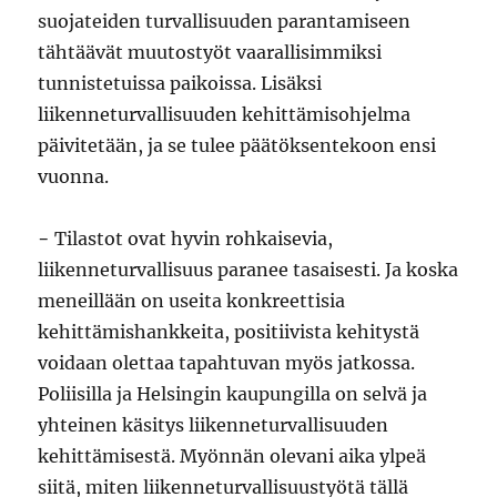
suojateiden turvallisuuden parantamiseen
tähtäävät muutostyöt vaarallisimmiksi
tunnistetuissa paikoissa. Lisäksi
liikenneturvallisuuden kehittämisohjelma
päivitetään, ja se tulee päätöksentekoon ensi
vuonna.
− Tilastot ovat hyvin rohkaisevia,
liikenneturvallisuus paranee tasaisesti. Ja koska
meneillään on useita konkreettisia
kehittämishankkeita, positiivista kehitystä
voidaan olettaa tapahtuvan myös jatkossa.
Poliisilla ja Helsingin kaupungilla on selvä ja
yhteinen käsitys liikenneturvallisuuden
kehittämisestä. Myönnän olevani aika ylpeä
siitä, miten liikenneturvallisuustyötä tällä