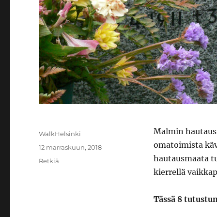
Malmin hautaus
Kirjoittaja
WalkHelsinki
omatoimista käve
Julkaistu
12 marraskuun, 2018
hautausmaata tus
Kategoriat
Retkiä
kierrellä vaikkap
Tässä 8 tutustu