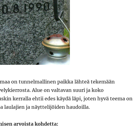
maa on tunnelmallinen paikka lähteä tekemään
lykierrosta. Alue on valtavan suuri ja koko
kin kerralla ehtii edes käydä läpi, joten hyvä teema on
a laulajien ja näyttelijöiden haudoilla.
misen arvoista kohdetta: