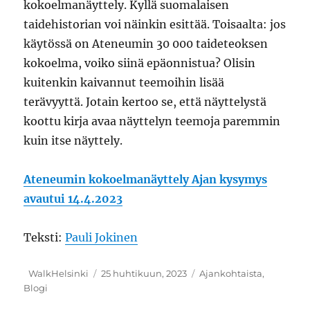
kokoelmanäyttely. Kyllä suomalaisen
taidehistorian voi näinkin esittää. Toisaalta: jos
käytössä on Ateneumin 30 000 taideteoksen
kokoelma, voiko siinä epäonnistua? Olisin
kuitenkin kaivannut teemoihin lisää
terävyyttä. Jotain kertoo se, että näyttelystä
koottu kirja avaa näyttelyn teemoja paremmin
kuin itse näyttely.
Ateneumin kokoelmanäyttely Ajan kysymys
avautui 14.4.2023
Teksti:
Pauli Jokinen
Kirjoittaja
Julkaistu
Kategoriat
WalkHelsinki
25 huhtikuun, 2023
Ajankohtaista
,
Blogi