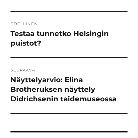
Artikkelien
EDELLINEN
selaus
Testaa tunnetko Helsingin
Edellinen
artikkeli:
puistot?
SEURAAVA
Näyttelyarvio: Elina
Seuraava
artikkeli:
Brotheruksen näyttely
Didrichsenin taidemuseossa