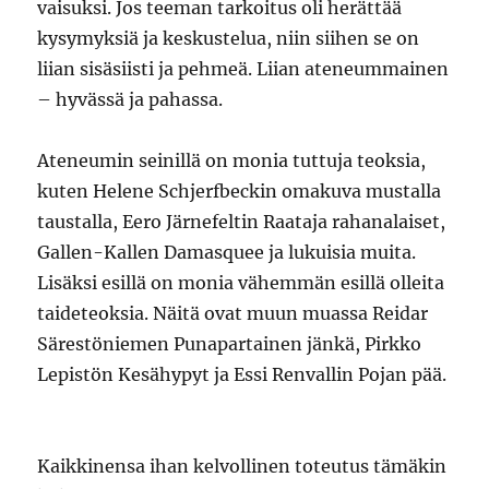
vaisuksi. Jos teeman tarkoitus oli herättää
kysymyksiä ja keskustelua, niin siihen se on
liian sisäsiisti ja pehmeä. Liian ateneummainen
– hyvässä ja pahassa.
Ateneumin seinillä on monia tuttuja teoksia,
kuten Helene Schjerfbeckin omakuva mustalla
taustalla, Eero Järnefeltin Raataja rahanalaiset,
Gallen-Kallen Damasquee ja lukuisia muita.
Lisäksi esillä on monia vähemmän esillä olleita
taideteoksia. Näitä ovat muun muassa Reidar
Särestöniemen Punapartainen jänkä, Pirkko
Lepistön Kesähypyt ja Essi Renvallin Pojan pää.
Kaikkinensa ihan kelvollinen toteutus tämäkin