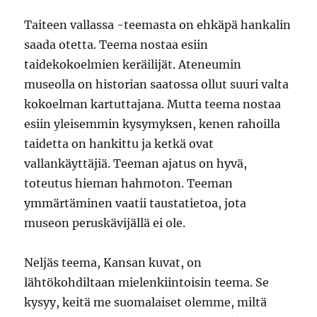
Taiteen vallassa -teemasta on ehkäpä hankalin
saada otetta. Teema nostaa esiin
taidekokoelmien keräilijät. Ateneumin
museolla on historian saatossa ollut suuri valta
kokoelman kartuttajana. Mutta teema nostaa
esiin yleisemmin kysymyksen, kenen rahoilla
taidetta on hankittu ja ketkä ovat
vallankäyttäjiä. Teeman ajatus on hyvä,
toteutus hieman hahmoton. Teeman
ymmärtäminen vaatii taustatietoa, jota
museon peruskävijällä ei ole.
Neljäs teema, Kansan kuvat, on
lähtökohdiltaan mielenkiintoisin teema. Se
kysyy, keitä me suomalaiset olemme, miltä