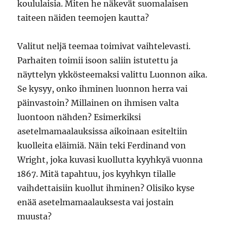
koululaisia. Miten he näkevät suomalaisen
taiteen näiden teemojen kautta?
Valitut neljä teemaa toimivat vaihtelevasti.
Parhaiten toimii isoon saliin istutettu ja
näyttelyn ykkösteemaksi valittu Luonnon aika.
Se kysyy, onko ihminen luonnon herra vai
päinvastoin? Millainen on ihmisen valta
luontoon nähden? Esimerkiksi
asetelmamaalauksissa aikoinaan esiteltiin
kuolleita eläimiä. Näin teki Ferdinand von
Wright, joka kuvasi kuollutta kyyhkyä vuonna
1867. Mitä tapahtuu, jos kyyhkyn tilalle
vaihdettaisiin kuollut ihminen? Olisiko kyse
enää asetelmamaalauksesta vai jostain
muusta?