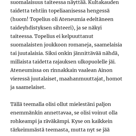
suomalaisuus taiteessa näyttää. Kultakauden
taidetta tehtiin topeliaanisessa hengessä
(huom! Topelius oli Ateneumia edeltäneen
taideyhdistyksen sihteeri), ja se näkyi
taiteessa. Topelius ei kelpuuttanut
suomalaisten joukkoon romaneja, saamelaisia
tai juutalaisia. Siksi onkin jännittävää nähdä,
millaista taidetta rajauksen ulkopuolelle jäi.
Ateneumissa on rinnakkain vaalean Ainon
vieressä juutalaiset, maahanmuuttajat, homot
ja saamelaiset.
Tällä teemalla olisi ollut mielestäni paljon
enemmänkin annettavaa, se olisi voinut olla
rohkeampi ja räväkämpi. Kyse on kaikkein
tärkeimmästä teemasta, mutta nyt se jää