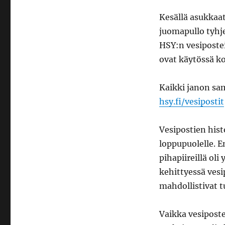
Kesällä asukkaat
juomapullo tyhje
HSY:n vesipostei
ovat käytössä k
Kaikki janon sa
hsy.fi/vesipostit
Vesipostien his
loppupuolelle. E
pihapiireillä oli
kehittyessä vesi
mahdollistivat 
Vaikka vesiposte