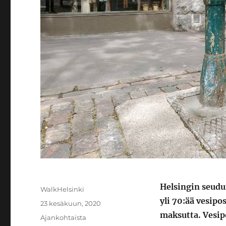
Helsingin seudu
Kirjoittaja
WalkHelsinki
yli 70:ää vesipo
Julkaistu
23 kesäkuun, 2020
maksutta. Vesip
Kategoriat
Ajankohtaista