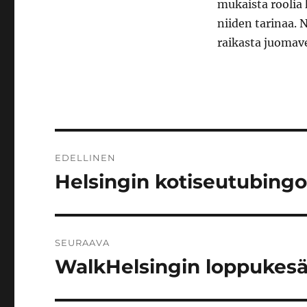
mukaista roolia
niiden tarinaa. 
raikasta juomavet
Artikkelien
EDELLINEN
selaus
Helsingin kotiseutubingo
Edellinen
artikkeli:
SEURAAVA
WalkHelsingin loppukesän
Seuraava
artikkeli: