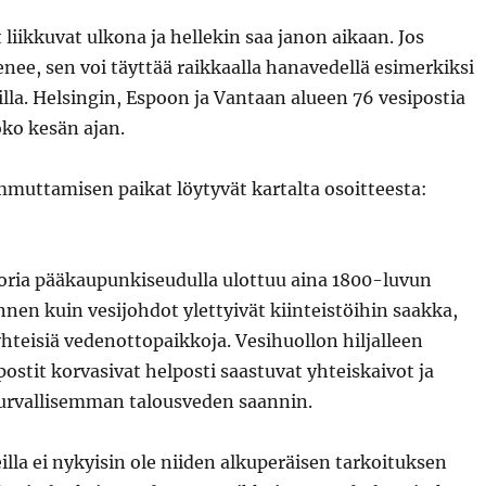
 liikkuvat ulkona ja hellekin saa janon aikaan. Jos
nee, sen voi täyttää raikkaalla hanavedellä esimerkiksi
lla. Helsingin, Espoon ja Vantaan alueen 76 vesipostia
oko kesän ajan.
mmuttamisen paikat löytyvät kartalta osoitteesta:
toria pääkaupunkiseudulla ulottuu aina 1800-luvun
nnen kuin vesijohdot ylettyivät kiinteistöihin saakka,
 yhteisiä vedenottopaikkoja. Vesihuollon hiljalleen
postit korvasivat helposti saastuvat yhteiskaivot ja
turvallisemman talousveden saannin.
illa ei nykyisin ole niiden alkuperäisen tarkoituksen