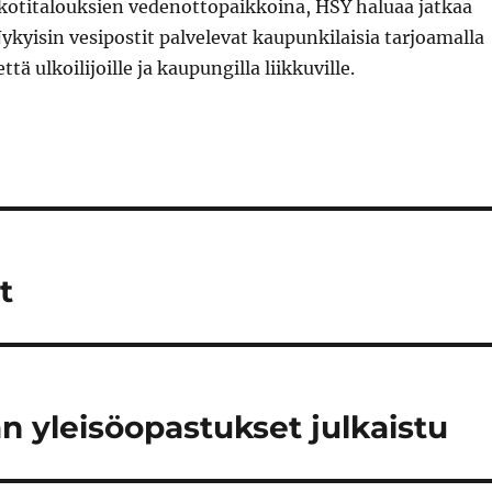
 kotitalouksien vedenottopaikkoina, HSY haluaa jatkaa
Nykyisin vesipostit palvelevat kaupunkilaisia tarjoamalla
tä ulkoilijoille ja kaupungilla liikkuville.
t
 yleisöopastukset julkaistu