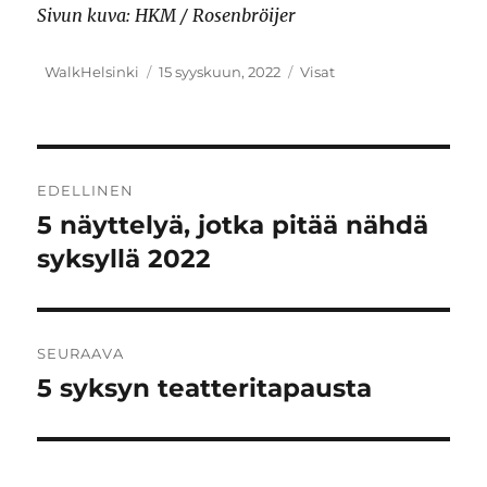
Sivun kuva: HKM / Rosenbröijer
Kirjoittaja
Julkaistu
Kategoriat
WalkHelsinki
15 syyskuun, 2022
Visat
Artikkelien
EDELLINEN
selaus
5 näyttelyä, jotka pitää nähdä
Edellinen
artikkeli:
syksyllä 2022
SEURAAVA
5 syksyn teatteritapausta
Seuraava
artikkeli: