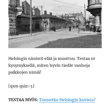
Helsingin nimistö elää ja muuttuu. Testaa 10
kysymyksellä, miten hyvin tiedät vanhoja
paikkojen nimiä!
[qsm quiz=5]
TESTAA MYÖS:
Tunnetko Helsingin kuvista?