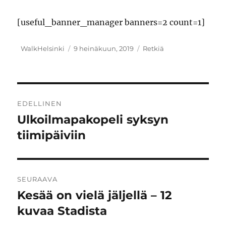
[useful_banner_manager banners=2 count=1]
Kirjoittaja
Julkaistu
Kategoriat
WalkHelsinki
9 heinäkuun, 2019
Retkiä
Artikkelien
EDELLINEN
selaus
Ulkoilmapakopeli syksyn
Edellinen
artikkeli:
tiimipäiviin
SEURAAVA
Kesää on vielä jäljellä – 12
Seuraava
artikkeli:
kuvaa Stadista