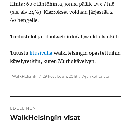
Hinta:
60 e lähtöhinta, jonka päälle 15 e / hlö
(sis. alv 24%). Kierrokset voidaan järjestää 2-
60 hengelle.
Tiedustelut ja tilaukset:
info(at)walkhelsinki.fi
Tutustu
Etusivulla
WalkHelsingin opastettuihin
kävelyretkiin, kuten Murhakävelyyn.
Kirjoittaja
Julkaistu
Kategoriat
WalkHelsinki
29 kesäkuun, 2019
Ajankohtaista
Artikkelien
EDELLINEN
selaus
WalkHelsingin visat
Edellinen
artikkeli: