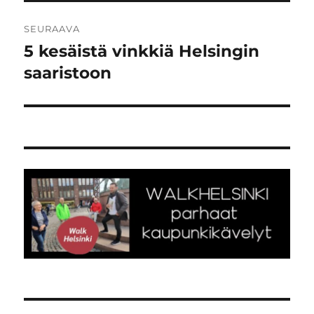
SEURAAVA
5 kesäistä vinkkiä Helsingin
Seuraava
artikkeli:
saaristoon