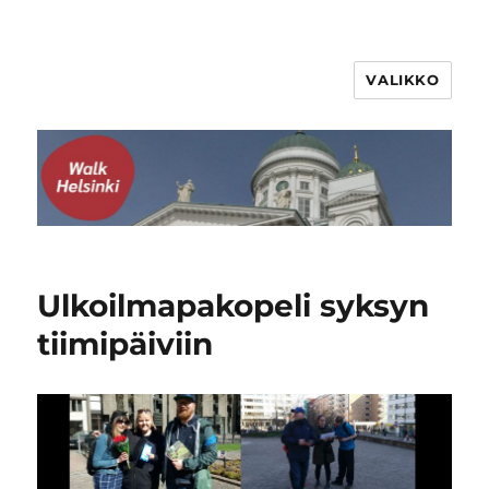
VALIKKO
WalkHelsinki
Ulkoilmapakopeli syksyn
tiimipäiviin