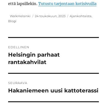
että lapsillekin.
Tutustu tarjontaan kotisivuilla
Kirjoittaja
Julkaistu
Kategoriat
WalkHelsinki
24 toukokuun, 2023
Ajankohtaista
,
Blogi
Artikkelien
EDELLINEN
selaus
Helsingin parhaat
Edellinen
artikkeli:
rantakahvilat
SEURAAVA
Hakaniemeen uusi kattoterassi
Seuraava
artikkeli: