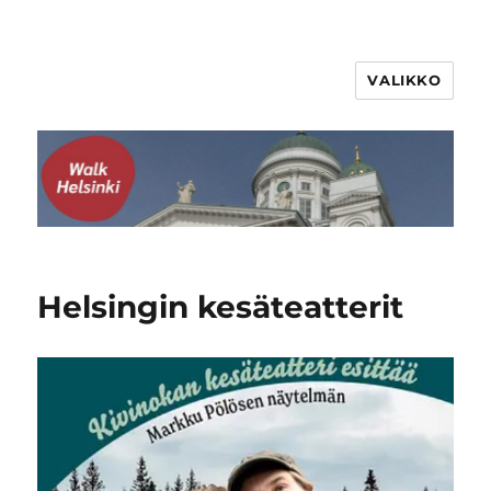
VALIKKO
WalkHelsinki
Helsingin kesäteatterit