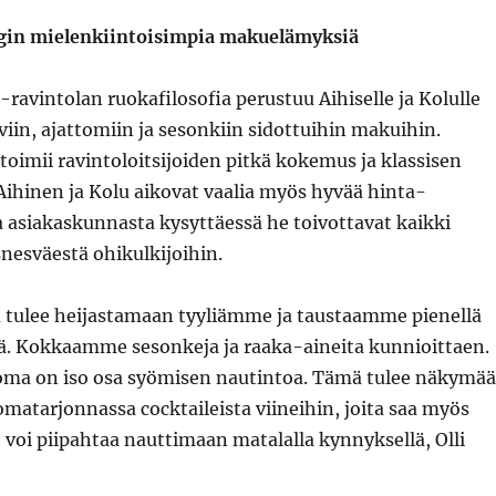
gin mielenkiintoisimpia makuelämyksiä
 -ravintolan ruokafilosofia perustuu Aihiselle ja Kolulle
eviin, ajattomiin ja sesonkiin sidottuihin makuihin.
oimii ravintoloitsijoiden pitkä kokemus ja klassisen
 Aihinen ja Kolu aikovat vaalia myös hyvää hinta-
a asiakaskunnasta kysyttäessä he toivottavat kaikki
isnesväestä ohikulkijoihin.
 tulee heijastamaan tyyliämme ja taustaamme pienellä
lä. Kokkaamme sesonkeja ja raaka-aineita kunnioittaen.
uoma on iso osa syömisen nautintoa. Tämä tulee näkymä
matarjonnassa cocktaileista viineihin, joita saa myös
le voi piipahtaa nauttimaan matalalla kynnyksellä, Olli