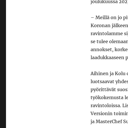
joulukuussa 202
– Meillä on jo p
Koronan jälkeen 
ravintolamme sij
se tulee olemaa
annokset, korkea
laadukkaaseen pö
Aihinen ja Kolu 
luotsaavat yhde
pyörittävät suos
työkokemusta leg
ravintoloissa. L
Versionin toimi
ja MasterChef Su