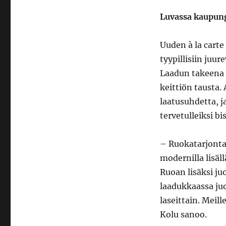
Luvassa kaupun
Uuden à la carte
tyypillisiin juur
Laadun takeena t
keittiön tausta.
laatusuhdetta, j
tervetulleiksi b
– Ruokatarjonta
modernilla lisäl
Ruoan lisäksi j
laadukkaassa juo
laseittain. Meil
Kolu sanoo.