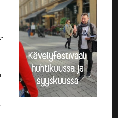
yt
e
-
sä