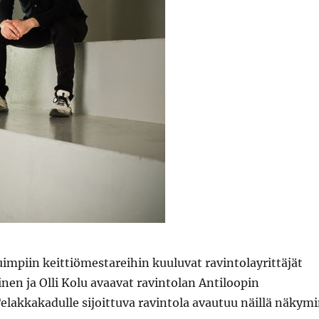
mpiin keittiömestareihin kuuluvat ravintolayrittäjät
nen ja Olli Kolu avaavat ravintolan Antiloopin
Telakkakadulle sijoittuva ravintola avautuu näillä näkym