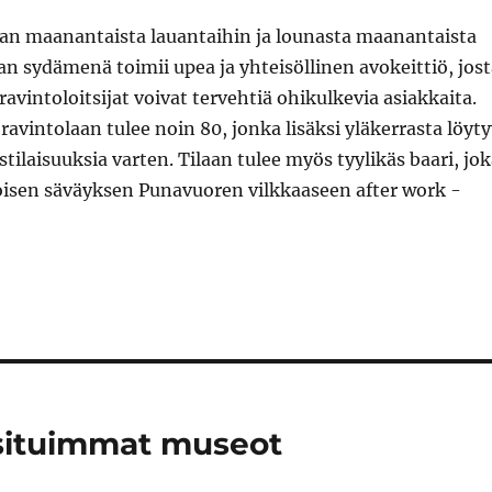
illaan maanantaista lauantaihin ja lounasta maanantaista
lan sydämenä toimii upea ja yhteisöllinen avokeittiö, jos
ravintoloitsijat voivat tervehtiä ohikulkevia asiakkaita.
ravintolaan tulee noin 80, jonka lisäksi yläkerrasta löyt
stilaisuuksia varten. Tilaan tulee myös tyylikäs baari, jo
oisen säväyksen Punavuoren vilkkaaseen after work -
osituimmat museot