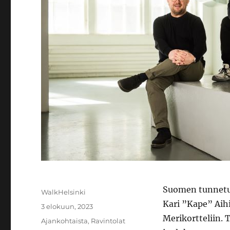
Suomen tunnetui
Kirjoittaja
WalkHelsinki
Kari ”Kape” Aihi
Julkaistu
3 elokuun, 2023
Merikortteliin. 
Kategoriat
Ajankohtaista
,
Ravintolat