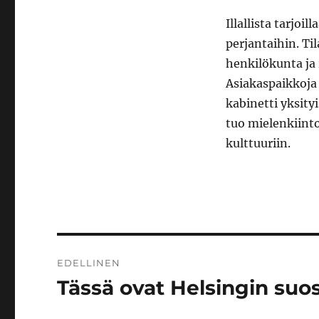
Illallista tarjo
perjantaihin. Ti
henkilökunta ja 
Asiakaspaikkoja 
kabinetti yksityi
tuo mielenkiint
kulttuuriin.
Artikkelien
EDELLINEN
selaus
Tässä ovat Helsingin su
Edellinen
artikkeli: