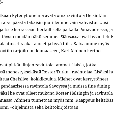
3.
itkään kytenyt unelma avata oma ravintola Helsinkiin.
tarve päästä takaisin juurillemme vain vahvistui. Uusi
aitsee kerrassaan herkullisella paikalla Punavuoressa, ja
n täysin meidän näköisemme. Pääosassa ovat hyvin tehd
laatuiset raaka-aineet ja hyvä fiilis. Satsaamme myös
ytiin tarjoiltuun lounaaseen, Kari Aihinen kertoo.
ovat pitkän linjan ravintola-ammattilaisia, jotka
ssä menestyksekästä Roster Turku -ravintolaa. Lisäksi h
ittua Chefslive-kokkikoulua. Miehet ovat kerryttäneet
endaarisessa ravintola Savoyssa ja muissa fine dining 
isäksi he ovat olleet mukana Roster Helsingin ja ravintola
nnassa. Aihinen tunnetaan myös mm. Kaappaus keittiös
omi -ohjelmista sekä keittokirjoistaan.