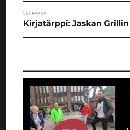
SEURAAVA
Kirjatärppi: Jaskan Grillin
Seuraava
artikkeli: