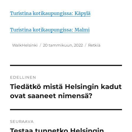
Turistina kotikaupungissa: Käpylä
Turistina kotikaupungissa: Malmi
Kirjoittaja
Julkaistu
Kategoriat
WalkHelsinki
20 tammikuun, 2022
Retkiä
Artikkelien
EDELLINEN
selaus
Tiedätkö mistä Helsingin kadut
Edellinen
artikkeli:
ovat saaneet nimensä?
SEURAAVA
Testaa tunnetko Helsingin
Seuraava