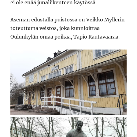
ei ole enää junaliikenteen käytössä.
Aseman edustalla puistossa on Veikko Myllerin
toteuttama veistos, joka kunnioittaa
Oulunkylän omaa poikaa, Tapio Rautavaaraa.