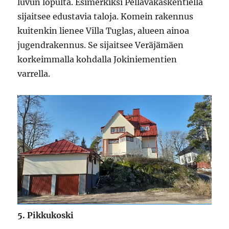
luvun lopulta. Esimerkiksi Pellavakaskentiellä
sijaitsee edustavia taloja. Komein rakennus
kuitenkin lienee Villa Tuglas, alueen ainoa
jugendrakennus. Se sijaitsee Veräjämäen
korkeimmalla kohdalla Jokiniementien
varrella.
5. Pikkukoski