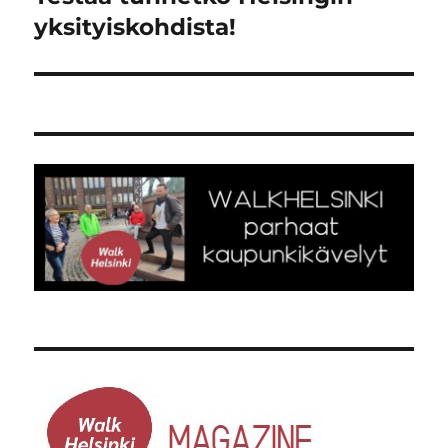
artikkeli:
yksityiskohdista!