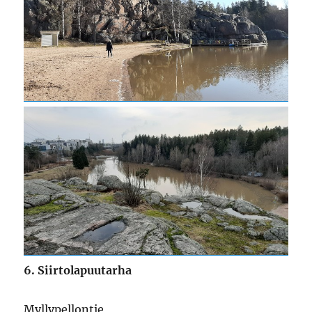
6. Siirtolapuutarha
Myllypellontie