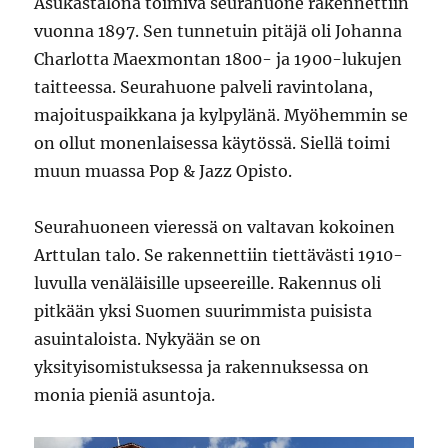
Asukastalona toimiva seurahuone rakennettiin
vuonna 1897. Sen tunnetuin pitäjä oli Johanna
Charlotta Maexmontan 1800- ja 1900-lukujen
taitteessa. Seurahuone palveli ravintolana,
majoituspaikkana ja kylpylänä. Myöhemmin se
on ollut monenlaisessa käytössä. Siellä toimi
muun muassa Pop & Jazz Opisto.
Seurahuoneen vieressä on valtavan kokoinen
Arttulan talo. Se rakennettiin tiettävästi 1910-
luvulla venäläisille upseereille. Rakennus oli
pitkään yksi Suomen suurimmista puisista
asuintaloista. Nykyään se on
yksityisomistuksessa ja rakennuksessa on
monia pieniä asuntoja.