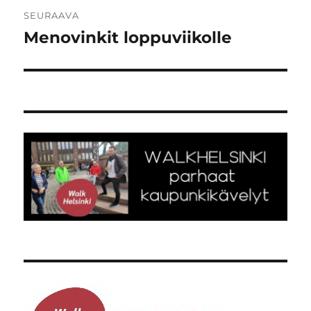
SEURAAVA
Menovinkit loppuviikolle
Seuraava
artikkeli: