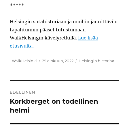
*****
Helsingin sotahistoriaan ja muihin jännittäviin
tapahtumiin pääset tutustumaan
WalkHelsingin kävelyretkillä.
Lue lisää
etusivulta.
Kirjoittaja
Julkaistu
Kategoriat
WalkHelsinki
29 elokuun, 2022
Helsingin historiaa
Artikkelien
EDELLINEN
selaus
Korkberget on todellinen
Edellinen
artikkeli:
helmi